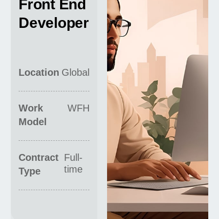
Front End
Developer
Location
Global
Work
WFH
Model
Contract
Full-
time
Type