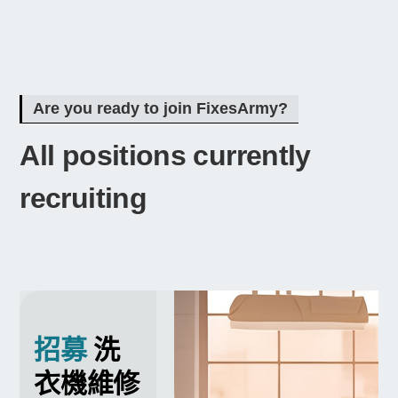
Are you ready to join FixesArmy?
All positions currently
recruiting
招募
洗
衣機維修