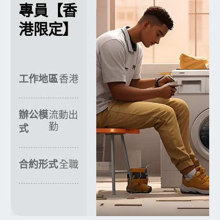
專員【香
港限定】
工作地區
香港
辦公模
流動出
勤
式
合約形式
全職