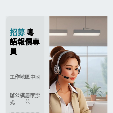
招募
粵
語報價專
員
工作地區
中國
辦公模
居家辦
公
式