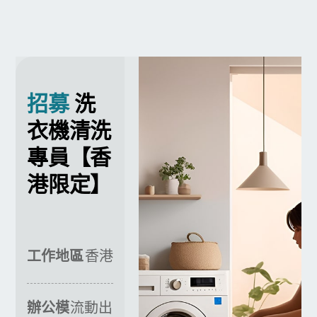
招募
洗
衣機清洗
專員【香
港限定】
工作地區
香港
辦公模
流動出