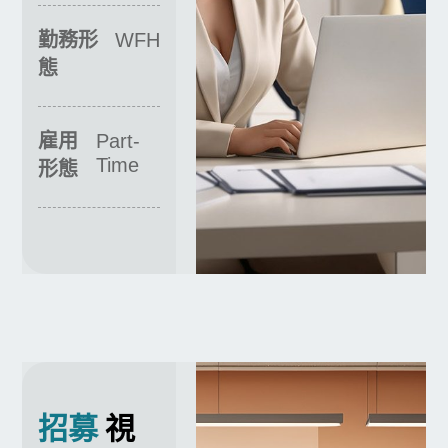
勤務形
WFH
態
雇用
Part-
Time
形態
招募
視