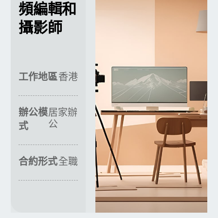
頻編輯和
攝影師
工作地區
香港
辦公模
居家辦
公
式
合約形式
全職