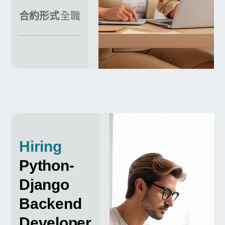
合約形式
全職
Hiring
Python-
Django
Backend
Developer